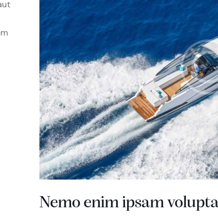
aut
em
Nemo enim ipsam volupt