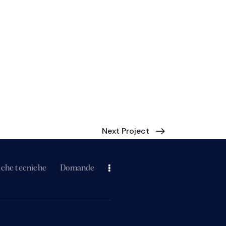
Next Project
iche tecniche
Domande