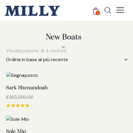
0
New Boats
Visualizzazione di 4 risultati
Sark Shenandoah
€
165,000.00
Valutato
5.00
su 5
Sole Mio