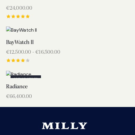
€
24,000.00
Valutato
5.00
su 5
BayWatch ll
€
12,500.00
-
€
16,500.00
Valutato
4.00
su 5
OUT OF STOCK
Radiance
€
66,400.00