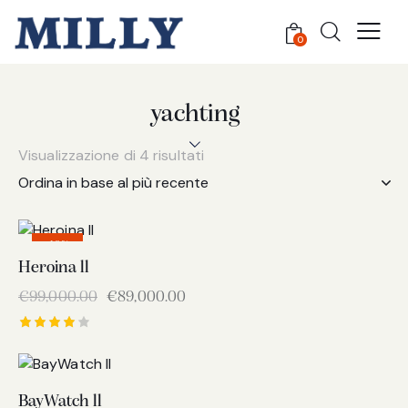
0
yachting
Visualizzazione di 4 risultati
-10%
Heroina ll
€
99,000.00
€
89,000.00
Valutato
4.00
su 5
BayWatch ll