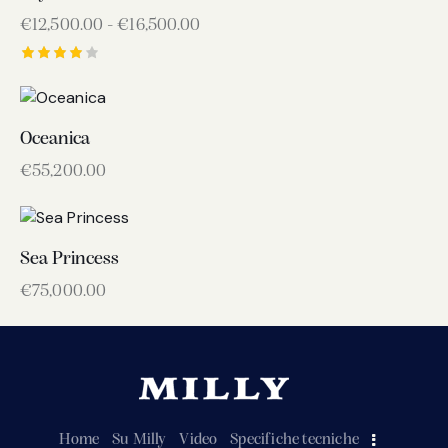
€
12,500.00
-
€
16,500.00
Valutato
4.00
su 5
Oceanica
€
55,200.00
Sea Princess
€
75,000.00
Home
Su Milly
Video
Specifiche tecniche