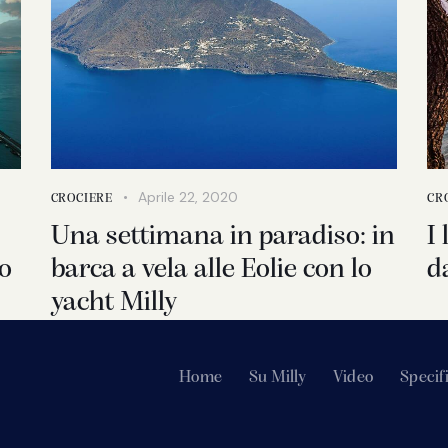
Aprile 22, 2020
CROCIERE
CR
Una settimana in paradiso: in
I 
lo
barca a vela alle Eolie con lo
d
yacht Milly
Home
Su Milly
Video
Specif