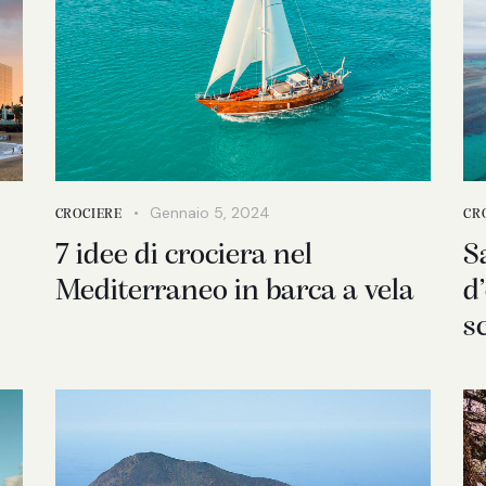
Gennaio 5, 2024
CROCIERE
CR
7 idee di crociera nel
S
Mediterraneo in barca a vela
d
s