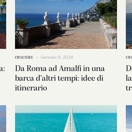
Gennaio 8, 2024
CROCIERE
CR
a:
Da Roma ad Amalfi in una
D
barca d’altri tempi: idee di
l
itinerario
t