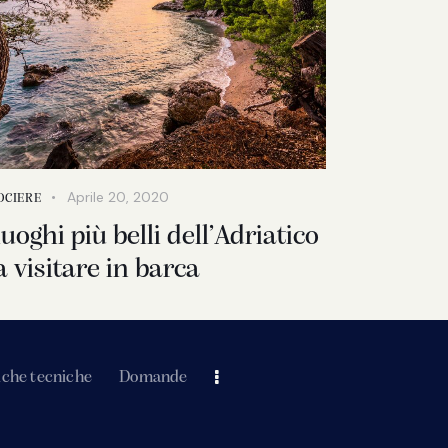
Aprile 20, 2020
OCIERE
luoghi più belli dell’Adriatico
a visitare in barca
iche tecniche
Domande