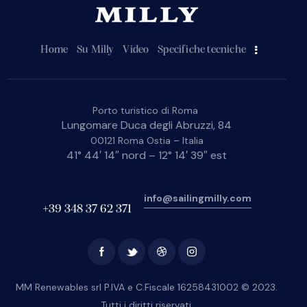
Home
Su Milly
Video
Specifiche tecniche
Porto turistico di Roma
Lungomare Duca degli Abruzzi, 84
00121 Roma Ostia – Italia
41° 44′ 14″ nord – 12° 14′ 39″ est
info@sailingmilly.com
+39 348 37 62 371
MM Renewables srl P.IVA e C.Fiscale 16258431002 © 2023.
Tutti i diritti riservati.